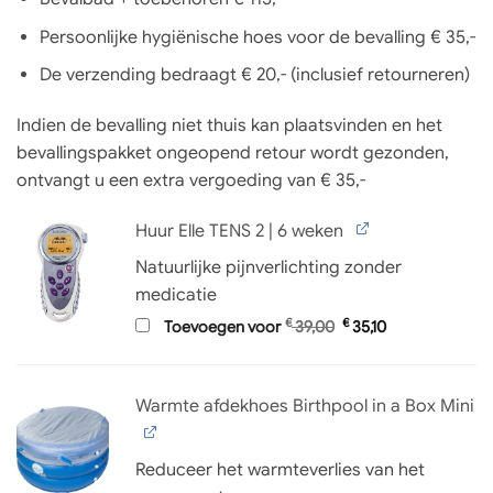
Persoonlijke hygiënische hoes voor de bevalling € 35,-
De verzending bedraagt € 20,- (inclusief retourneren)
Indien de bevalling niet thuis kan plaatsvinden en het
bevallingspakket ongeopend retour wordt gezonden,
ontvangt u een extra vergoeding van € 35,-
Huur Elle TENS 2 | 6 weken
Natuurlijke pijnverlichting zonder
medicatie
Oorspronkelijke
Huidige
€
€
Toevoegen voor
39,00
35,10
prijs
prijs
was:
is:
€ 39,00.
€ 35,10.
Warmte afdekhoes Birthpool in a Box Mini
Reduceer het warmteverlies van het