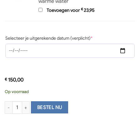
warme water
€
Toevoegen voor
23,95
(required)
Selecteer je uitgerekende datum (verplicht)
*
€
150,00
Op voorraad
Bevalbad Mini huren Nederland | 1-persoons aantal
BESTEL NU