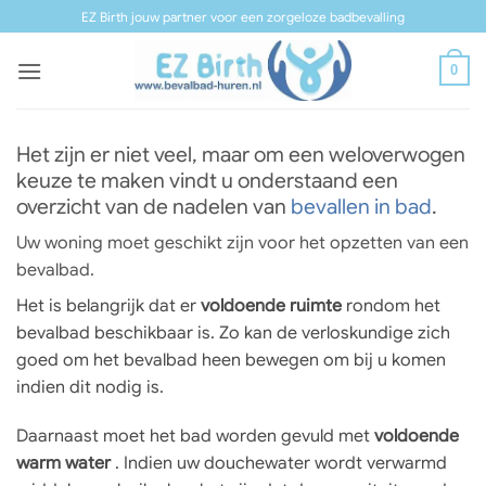
Ga
EZ Birth jouw partner voor een zorgeloze badbevalling
naar
inhoud
0
Het zijn er niet veel, maar om een weloverwogen
keuze te maken vindt u onderstaand een
overzicht van de nadelen van
bevallen in bad
.
Uw woning moet geschikt zijn voor het opzetten van een
bevalbad.
Het is belangrijk dat er
voldoende ruimte
rondom het
bevalbad beschikbaar is. Zo kan de verloskundige zich
goed om het bevalbad heen bewegen om bij u komen
indien dit nodig is.
Daarnaast moet het bad worden gevuld met
voldoende
warm water
. Indien uw douchewater wordt verwarmd