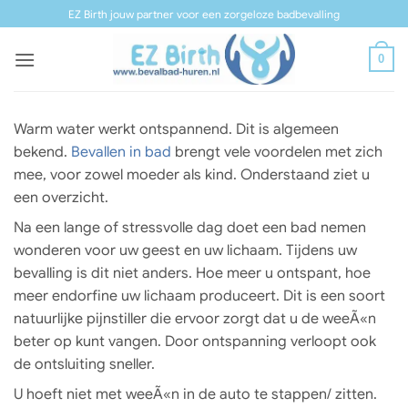
Ga
EZ Birth jouw partner voor een zorgeloze badbevalling
naar
inhoud
0
Warm water werkt ontspannend. Dit is algemeen
bekend.
Bevallen in bad
brengt vele voordelen met zich
mee, voor zowel moeder als kind. Onderstaand ziet u
een overzicht.
Na een lange of stressvolle dag doet een bad nemen
wonderen voor uw geest en uw lichaam. Tijdens uw
bevalling is dit niet anders. Hoe meer u ontspant, hoe
meer endorfine uw lichaam produceert. Dit is een soort
natuurlijke pijnstiller die ervoor zorgt dat u de weeÃ«n
beter op kunt vangen. Door ontspanning verloopt ook
de ontsluiting sneller.
U hoeft niet met weeÃ«n in de auto te stappen/ zitten.