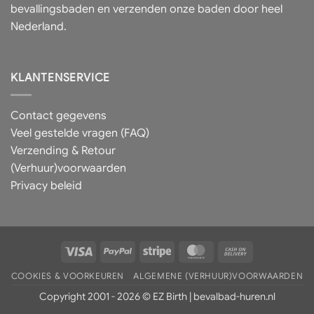
bevallingsbaden en verzenden onze baden door heel
Nederland.
KLANTENSERVICE
Contact gegevens
Veel gestelde vragen (FAQ)
Verzending & Retour
(Verhuur)voorwaarden
Privacy beleid
Visa
PayPal
Stripe
MasterCard
Cash
On
COOKIES & VOORKEUREN
ALGEMENE (VERHUUR)VOORWAARDEN
Delivery
Copyright 2001 - 2026 © EZ Birth | bevalbad-huren.nl