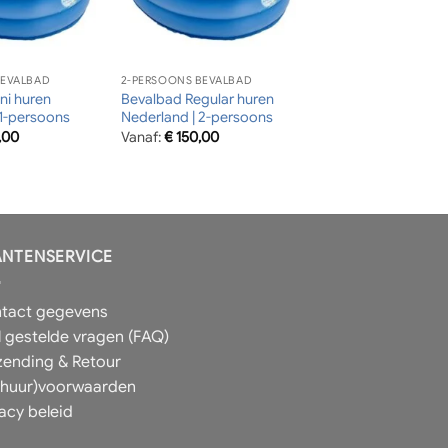
BEVALBAD
2-PERSOONS BEVALBAD
ni huren
Bevalbad Regular huren
 1-persoons
Nederland | 2-persoons
,00
Vanaf:
€
150,00
ANTENSERVICE
tact gegevens
l gestelde vragen (FAQ)
zending & Retour
rhuur)voorwaarden
vacy beleid