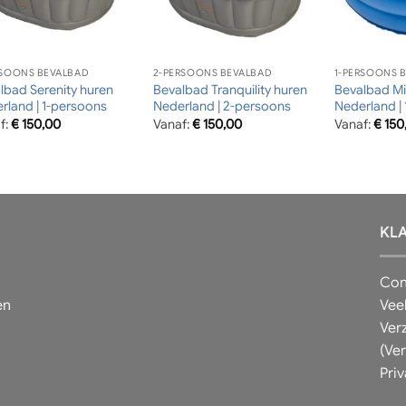
RSOONS BEVALBAD
2-PERSOONS BEVALBAD
1-PERSOONS 
lbad Serenity huren
Bevalbad Tranquility huren
Bevalbad Mi
rland | 1-persoons
Nederland | 2-persoons
Nederland |
f:
€
150,00
Vanaf:
€
150,00
Vanaf:
€
150
KL
Con
en
Vee
Ver
(Ve
Pri