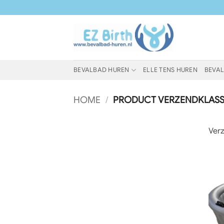
Ga
naar
inhoud
BEVALBAD HUREN
ELLE TENS HUREN
BEVAL
HOME
/
PRODUCT VERZENDKLAS
Verz